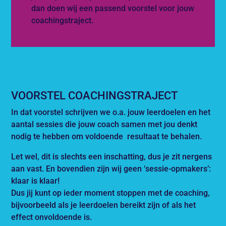
dan doen wij een passend voorstel voor jouw
coachingstraject.
VOORSTEL COACHINGSTRAJECT
In dat voorstel schrijven we o.a. jouw leerdoelen en het
aantal sessies die jouw coach samen met jou denkt
nodig te hebben om voldoende resultaat te behalen.
Let wel, dit is slechts een inschatting, dus je zit nergens
aan vast. En bovendien zijn wij geen ‘sessie-opmakers’:
klaar is klaar!
Dus jij kunt op ieder moment stoppen met de coaching,
bijvoorbeeld als je leerdoelen bereikt zijn of als het
effect onvoldoende is.