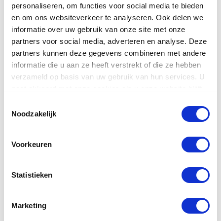
personaliseren, om functies voor social media te bieden
en om ons websiteverkeer te analyseren. Ook delen we
informatie over uw gebruik van onze site met onze
partners voor social media, adverteren en analyse. Deze
partners kunnen deze gegevens combineren met andere
informatie die u aan ze heeft verstrekt of die ze hebben
verzameld op basis van uw gebruik van hun services. U
gaat akkoord met onze cookies als u onze website blijft
gebruiken.
Toestemmingsselectie
Coaching op competenties
Noodzakelijk
Voorkeuren
Statistieken
Marketing