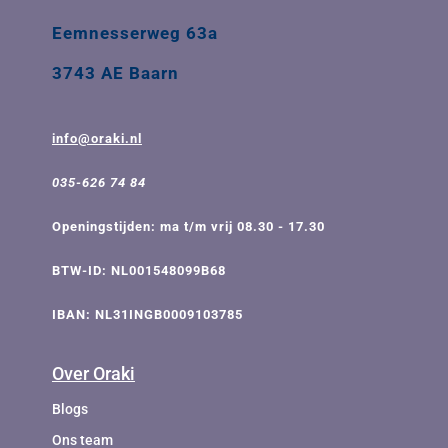
Eemnesserweg 63a
3743 AE Baarn
info@oraki.nl
035-626 74 84
Openingstijden: ma t/m vrij 08.30 - 17.30
BTW-ID: NL001548099B68
IBAN: NL31INGB0009103785
Over Oraki
Blogs
Ons team