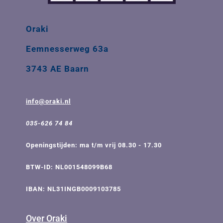
Oraki
Eemnesserweg 63a
3743 AE Baarn
info@oraki.nl
035-626 74 84
Openingstijden: ma t/m vrij 08.30 - 17.30
BTW-ID: NL001548099B68
IBAN: NL31INGB0009103785
Over Oraki