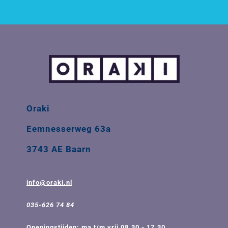
Oraki
Eemnesserweg 63a
3743 AE Baarn
info@oraki.nl
035-626 74 84
Openingstijden: ma t/m vrij 08.30 - 17.30