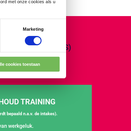
oord met onze cookies als u
 Oraki
Marketing
 (VOOR MANAGERS)
lle cookies toestaan
HOUD TRAINING
rdt bepaald n.a.v. de intakes).
van werkgeluk.