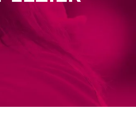
ing geven wij voor groepen binnen
en organisaties: incompany maatwerk