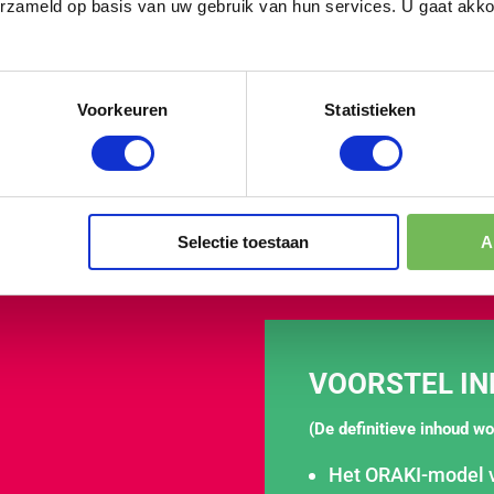
erzameld op basis van uw gebruik van hun services. U gaat akk
Meer over
Trainen volgens
OPZET TRAINING
Voorkeuren
Statistieken
 AAN WERKGELUK EN WERKPLEZIER
Selectie toestaan
A
VOORSTEL IN
(De definitieve inhoud wo
Het ORAKI-model 