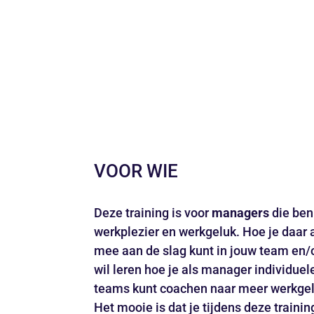
Het gaat er op mindere dagen vooral o
uiteindelijk positief kunt ombuigen.
Ons uitgangspunt? Stap in je eigen cirk
werkgeluk en werkplezier! Door bewust 
keuzes te maken en te focussen.
Alvast veel plezier ermee!
VOOR WIE
Deze training is voor
managers
die ben
werkplezier en werkgeluk. Hoe je daar 
mee aan de slag kunt in jouw team en/of
wil leren hoe je als manager individue
teams kunt coachen naar meer werkgel
Het mooie is dat je tijdens deze trainin