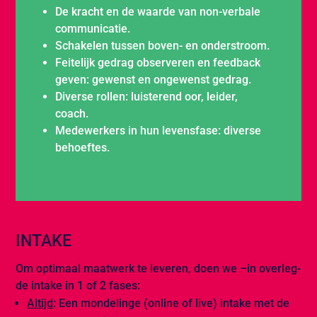
De kracht en de waarde van non-verbale
communicatie.
Schakelen tussen boven- en onderstroom.
Feitelijk gedrag observeren en feedback
geven: gewenst en ongewenst gedrag.
Diverse rollen: luisterend oor, leider,
coach.
Medewerkers in hun levensfase: diverse
behoeftes.
INTAKE
Om optimaal maatwerk te leveren, doen we –in overleg-
de intake in 1 of 2 fases:
Altijd
: Een mondelinge (online of live) intake met de