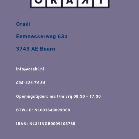
Oraki
Eemnesserweg 63a
3743 AE Baarn
info@oraki.nl
035-626 74 84
Openingstijden: ma t/m vrij 08.30 - 17.30
BTW-ID: NL001548099B68
IBAN: NL31INGB0009103785