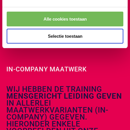
Empathisch luisteren.
Alle cookies toestaan
PRAKTISCH
PERSOONLIJK
Selectie toestaan
RESULTAATGERICHT
TRAINEN
IN-COMPANY MAATWERK
WIJ HEBBEN DE TRAINING
MENSGERICHT LEIDING GEVEN
IN ALLERLEI
MAATWERKVARIANTEN (IN-
COMPANY) GEGEVEN.
HIERONDER ENKELE