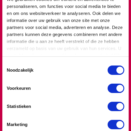
over de inhoud, maar over de mens gaat.
personaliseren, om functies voor social media te bieden
Kun je je inleven in de ander door geïnteresseerde
en om ons websiteverkeer te analyseren. Ook delen we
vragen te stellen en goed te luisteren.
informatie over uw gebruik van onze site met onze
Ben je in staat om flexibel te schakelen tussen inhoud
partners voor social media, adverteren en analyse. Deze
en emotie.
partners kunnen deze gegevens combineren met andere
Heb je meer kennis van de mensen naar wie je echt
informatie die u aan ze heeft verstrekt of die ze hebben
luistert.
verzameld op basis van uw gebruik van hun services. U
Heb je jezelf als mens beter leren kennen.
gaat akkoord met onze cookies als u onze website blijft
gebruiken.
Toestemmingsselectie
Noodzakelijk
… EN HEB JE DE
VOLGENDE COMPETENTIES
Voorkeuren
ONTWIKKELD
Statistieken
Communicatie.
Marketing
Emotiemanagement.