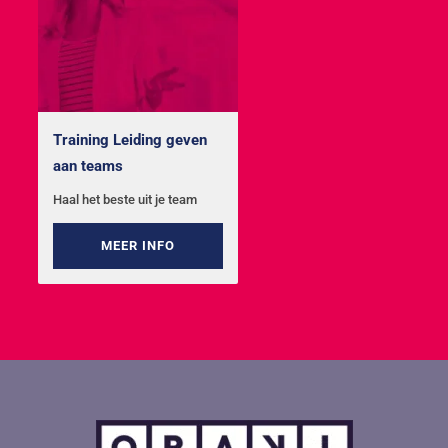
Training Leiding geven
aan teams
Haal het beste uit je team
MEER INFO