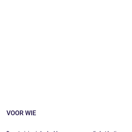
banen te leiden.
Deze training geven wij voor groepen binnen bedrijven
en organisaties: incompany maatwerk (individuele
training is vaak ook mogelijk).
Neem
contact
op en vraag naar de mogelijkheden voor
maatwerk.
Download brochure
VOOR WIE