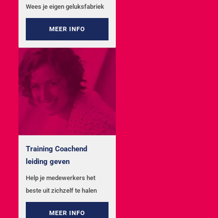
Wees je eigen geluksfabriek
MEER INFO
Training Coachend
leiding geven
Help je medewerkers het
beste uit zichzelf te halen
MEER INFO