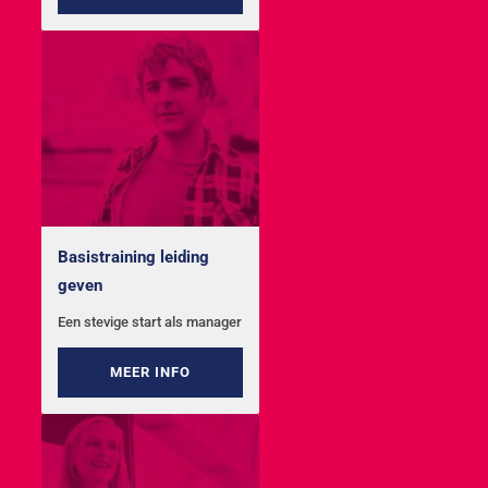
Basistraining leiding
geven
Een stevige start als manager
MEER INFO