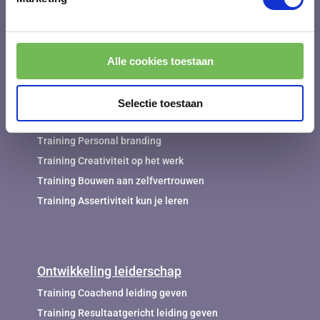
Training Resultaatgericht werken en communiceren
Werken aan werkgeluk en werkplezier
Training Werk en privé in balans
Alle cookies toestaan
Persoonlijke ontwikkeling
Selectie toestaan
Training Inlevingsvermogen
Training Personal branding
Training Creativiteit op het werk
Training Bouwen aan zelfvertrouwen
Training Assertiviteit kun je leren
Ontwikkeling leiderschap
Training Coachend leiding geven
Training Resultaatgericht leiding geven