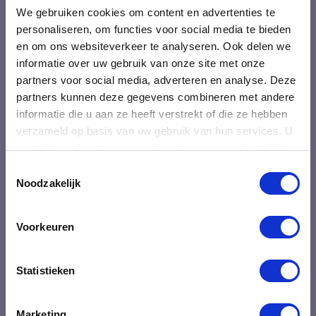
We gebruiken cookies om content en advertenties te
personaliseren, om functies voor social media te bieden
Over Oraki
en om ons websiteverkeer te analyseren. Ook delen we
Blogs
informatie over uw gebruik van onze site met onze
partners voor social media, adverteren en analyse. Deze
Ons team
partners kunnen deze gegevens combineren met andere
Klanten over Oraki
informatie die u aan ze heeft verstrekt of die ze hebben
Deelnemers over onze trainingen
verzameld op basis van uw gebruik van hun services. U
gaat akkoord met onze cookies als u onze website blijft
Veel gestelde vragen
gebruiken.
Toestemmingsselectie
Contact
Noodzakelijk
Algemene voorwaarden
Voorkeuren
Professionele ontwikkeling
Statistieken
Training Vergaderingen voorzitten
Training Kort en krachtig communiceren
Marketing