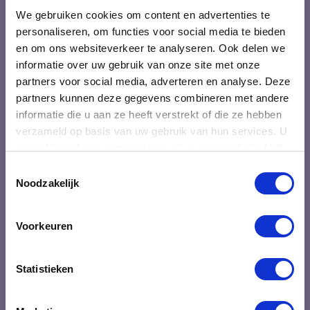
We gebruiken cookies om content en advertenties te
personaliseren, om functies voor social media te bieden
Over Oraki
en om ons websiteverkeer te analyseren. Ook delen we
informatie over uw gebruik van onze site met onze
Blogs
partners voor social media, adverteren en analyse. Deze
Ons team
partners kunnen deze gegevens combineren met andere
Klanten over Oraki
informatie die u aan ze heeft verstrekt of die ze hebben
Deelnemers over onze trainingen
verzameld op basis van uw gebruik van hun services. U
gaat akkoord met onze cookies als u onze website blijft
Veel gestelde vragen
gebruiken.
Toestemmingsselectie
Contact
Noodzakelijk
Algemene voorwaarden
Voorkeuren
Professionele ontwikkeling
Statistieken
Training Vergaderingen voorzitten
Training Kort en krachtig communiceren