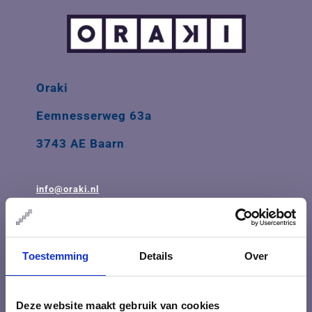
Oraki
Eemnesserweg 63a
3743 AE Baarn
info@oraki.nl
035-626 74 84
Openingstijden: ma t/m vrij 08.30 - 17.30
Toestemming
Details
Over
BTW-ID: NL001548099B68
Deze website maakt gebruik van cookies
IBAN: NL31INGB0009103785