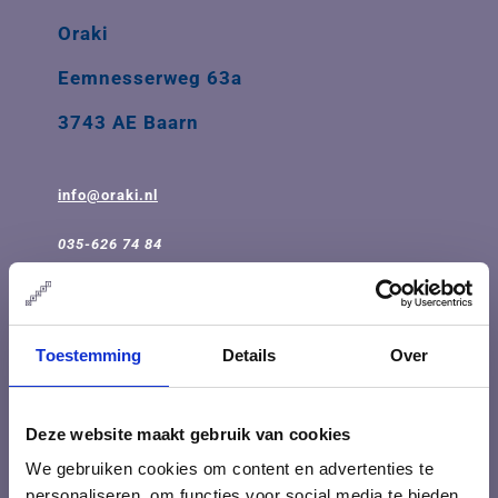
Oraki
Eemnesserweg 63a
3743 AE Baarn
info@oraki.nl
035-626 74 84
Openingstijden: ma t/m vrij 08.30 - 17.30
BTW-ID: NL001548099B68
Toestemming
Details
Over
IBAN: NL31INGB0009103785
Deze website maakt gebruik van cookies
Over Oraki
We gebruiken cookies om content en advertenties te
personaliseren, om functies voor social media te bieden
Blogs