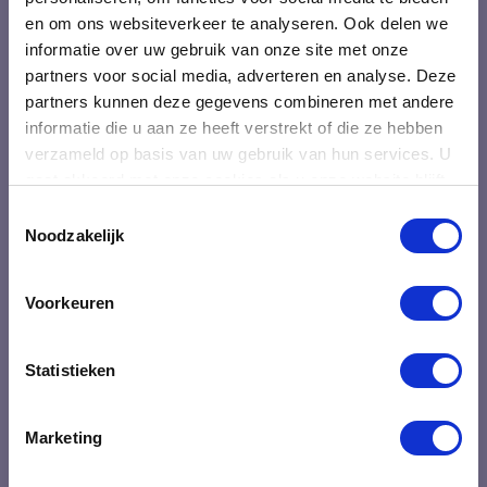
en om ons websiteverkeer te analyseren. Ook delen we
Ons team
informatie over uw gebruik van onze site met onze
Klanten over Oraki
partners voor social media, adverteren en analyse. Deze
Deelnemers over onze trainingen
partners kunnen deze gegevens combineren met andere
informatie die u aan ze heeft verstrekt of die ze hebben
Veel gestelde vragen
verzameld op basis van uw gebruik van hun services. U
Contact
gaat akkoord met onze cookies als u onze website blijft
Algemene voorwaarden
gebruiken.
Toestemmingsselectie
Noodzakelijk
Voorkeuren
Professionele ontwikkeling
Training Vergaderingen voorzitten
Statistieken
Training Kort en krachtig communiceren
Training Resultaatgericht werken en communiceren
Werken aan werkgeluk en werkplezier
Marketing
Training Werk en privé in balans