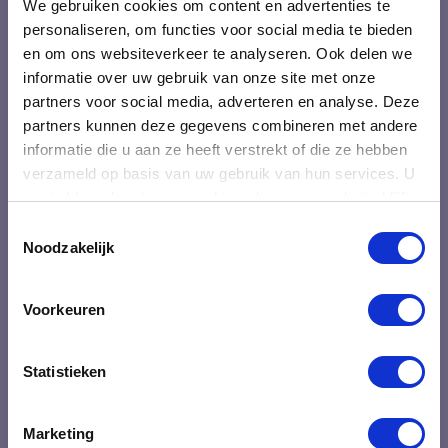
We gebruiken cookies om content en advertenties te
Over Oraki
personaliseren, om functies voor social media te bieden
en om ons websiteverkeer te analyseren. Ook delen we
Blogs
informatie over uw gebruik van onze site met onze
Ons team
partners voor social media, adverteren en analyse. Deze
Klanten over Oraki
partners kunnen deze gegevens combineren met andere
informatie die u aan ze heeft verstrekt of die ze hebben
Deelnemers over onze trainingen
verzameld op basis van uw gebruik van hun services. U
Veel gestelde vragen
gaat akkoord met onze cookies als u onze website blijft
Contact
gebruiken.
Toestemmingsselectie
Noodzakelijk
Algemene voorwaarden
Voorkeuren
Professionele ontwikkeling
Statistieken
Training Vergaderingen voorzitten
Training Kort en krachtig communiceren
Training Resultaatgericht werken en communiceren
Marketing