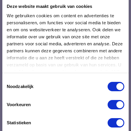
BTW-ID: NL001548099B68
Deze website maakt gebruik van cookies
We gebruiken cookies om content en advertenties te
IBAN: NL31INGB0009103785
personaliseren, om functies voor social media te bieden
en om ons websiteverkeer te analyseren. Ook delen we
Over Oraki
informatie over uw gebruik van onze site met onze
partners voor social media, adverteren en analyse. Deze
Blogs
partners kunnen deze gegevens combineren met andere
Ons team
informatie die u aan ze heeft verstrekt of die ze hebben
Klanten over Oraki
verzameld op basis van uw gebruik van hun services. U
gaat akkoord met onze cookies als u onze website blijft
Deelnemers over onze trainingen
gebruiken.
Toestemmingsselectie
Veel gestelde vragen
Noodzakelijk
Contact
Algemene voorwaarden
Voorkeuren
Statistieken
Professionele ontwikkeling