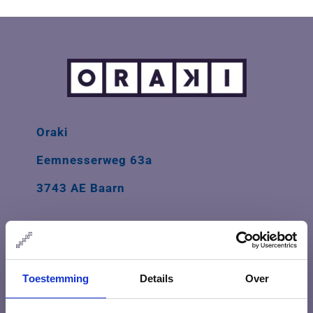
Oraki
Eemnesserweg 63a
3743 AE Baarn
info@oraki.nl
035-626 74 84
Toestemming
Details
Over
Openingstijden: ma t/m vrij 08.30 - 17.30