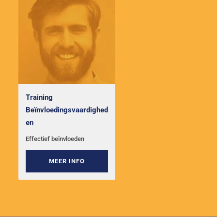
Training
Beïnvloedingsvaardighed
en
Effectief beïnvloeden
MEER INFO