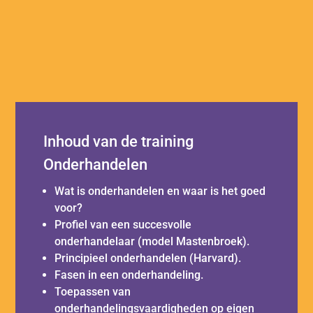
Inhoud van de training
Onderhandelen
Wat is onderhandelen en waar is het goed
voor?
Profiel van een succesvolle
onderhandelaar (model Mastenbroek).
Principieel onderhandelen (Harvard).
Fasen in een onderhandeling.
Toepassen van
onderhandelingsvaardigheden op eigen