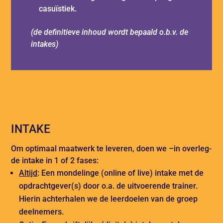
casuïstiek.
(de definitieve inhoud wordt bepaald o.b.v. de
intakes)
INTAKE
Om optimaal maatwerk te leveren, doen we –in overleg-
de intake in 1 of 2 fases:
Altijd
: Een mondelinge (online of live) intake met de
opdrachtgever(s) door o.a. de uitvoerende trainer.
Hierin achterhalen we de leerdoelen van de groep
deelnemers.