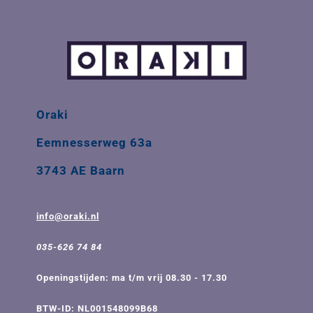
Oraki
Eemnesserweg 63a
3743 AE Baarn
info@oraki.nl
035-626 74 84
Openingstijden: ma t/m vrij 08.30 - 17.30
BTW-ID: NL001548099B68