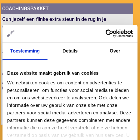
COACHINGSPAKKET
Gun jezelf een flinke extra steun in de rug in je
ontwikkeling met je persoonlijke coach.
Met je eigen coach blijf je na de training scherp op je
leerdoelen, zodat je leerrendement optimaal is.
Toestemming
Details
Over
Vink deze optie aan bij je inschrijving:
voor punten op de 'i' en meer blijvend resultaat.
Deze website maakt gebruik van cookies
3 x 2 uur
persoonlijk met je coach / trainer
We gebruiken cookies om content en advertenties te
€975 (excl. btw en evt. reiskosten)
personaliseren, om functies voor social media te bieden
en om ons websiteverkeer te analyseren. Ook delen we
informatie over uw gebruik van onze site met onze
partners voor social media, adverteren en analyse. Deze
Lees meer over ons coachingspakket
partners kunnen deze gegevens combineren met andere
informatie die u aan ze heeft verstrekt of die ze hebben
verzameld op basis van uw gebruik van hun services. U