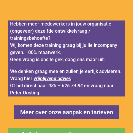
Hebben meer medewerkers in jouw organisatie
(ongeveer) dezelfde ontwikkelvraag /
trainingsbehoefte?
Wij komen deze training graag bij jullie incompany
geven. 100% maatwerk.
Geen vraag is ons te gek, daag ons maar uit.
We denken graag mee en zullen je eerlijk adviseren.
Vraag hier
vrijblijvend advies
.
Of bel direct naar
035 – 626 74 84
en vraag naar
Peter Oosting.
Meer over onze aanpak en tarieven