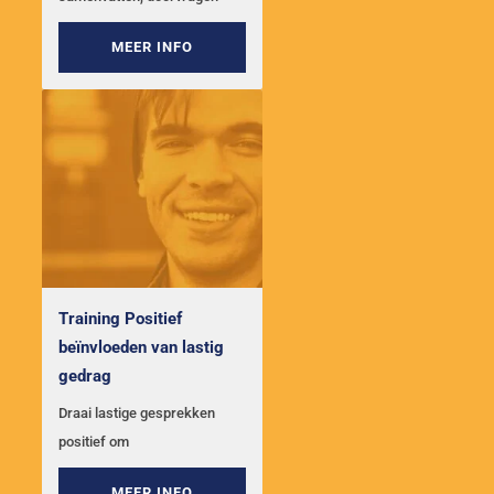
MEER INFO
Training Positief
beïnvloeden van lastig
gedrag
Draai lastige gesprekken
positief om
MEER INFO