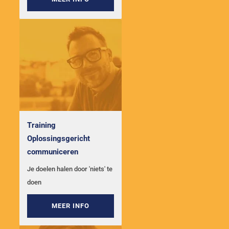
Training
Oplossingsgericht
communiceren
Je doelen halen door 'niets' te
doen
MEER INFO