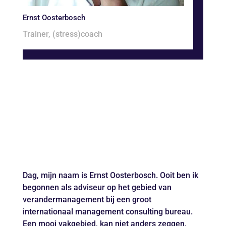
Ernst Oosterbosch
Trainer, (stress)coach
En daar geloof ik ook heilig
in, wil je ontwikkelen en
bewuster in het leven
staan dan zul je aan de
slag moeten, vooral met
jezelf.
Dag, mijn naam is Ernst Oosterbosch. Ooit ben ik
begonnen als adviseur op het gebied van
verandermanagement bij een groot
internationaal management consulting bureau.
Een mooi vakgebied, kan niet anders zeggen,