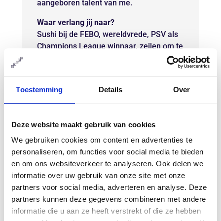
aangeboren talent van me.
Waar verlang jij naar?
Sushi bij de FEBO, wereldvrede, PSV als
Champions League winnaar, zeilen om te
wereld, de lenigheid van een prima
ballerina, een eigen schildersatelier,
kinderen die direct gaan slapen, elke dag
Toestemming
Details
Over
citroenijs, skiën in de Rocky Mountains,
nooit meer mijn administratie doen … Ik
verlang met regelmaat naar alles maar
Deze website maakt gebruik van cookies
zodra ik er bij stil sta en het begeren
We gebruiken cookies om content en advertenties te
omhels dan verdwijnt het weer … (soms)
personaliseren, om functies voor social media te bieden
gelukkig.
en om ons websiteverkeer te analyseren. Ook delen we
Welke afspraak met jezelf vergeet jij
informatie over uw gebruik van onze site met onze
weleens?
partners voor social media, adverteren en analyse. Deze
Om mezelf met mildheid en zachtheid te
partners kunnen deze gegevens combineren met andere
benaderen.
informatie die u aan ze heeft verstrekt of die ze hebben