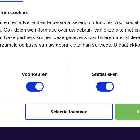
elke werkdag naar thuis. Naar meer optimisme
 van cookies
ent en advertenties te personaliseren, om functies voor social
ij je nog steeds verwonderen?
. Ook delen we informatie over uw gebruik van onze site met on
n om niets vanzelfsprekend te vinden. Zo blijf
e. Deze partners kunnen deze gegevens combineren met andere i
r mijn gezondheid bijvoorbeeld. En voor het
erzameld op basis van uw gebruik van hun services. U gaat akk
n en de zon die opkomt of ondergaat. Of voor
r. Mooi is dat.
Voorkeuren
Statistieken
Selectie toestaan
A
H, PERSOONLI