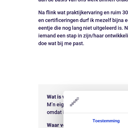
Na flink wat praktijkervaring en ruim 
en certificeringen durf ik mezelf bijna
eentje die nog lang niet uitgeleerd is. N
iemand een stap in zijn/haar ontwikkeli
doe wat bij me past.
Wat is vrijheid voor jou?
M’n eigen keuzes mogen maken. So
omdat ik even geen zin heb om me 
Toestemming
Waar verlang jij naar?