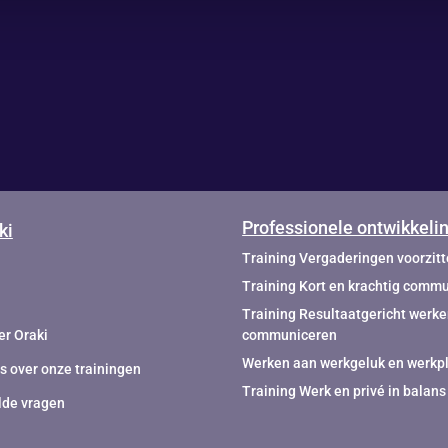
TGERICHT TR
Professionele ontwikkeli
ki
Training Vergaderingen voorzit
Training Kort en krachtig comm
Training Resultaatgericht werke
er Oraki
communiceren
Werken aan werkgeluk en werkpl
 over onze trainingen
Training Werk en privé in balans
lde vragen