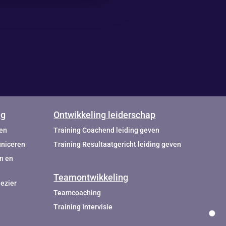
AINEN
ng
Ontwikkeling leiderschap
ten
Training Coachend leiding geven
uniceren
Training Resultaatgericht leiding geven
n en
Teamontwikkeling
ezier
Teamcoaching
Training Intervisie