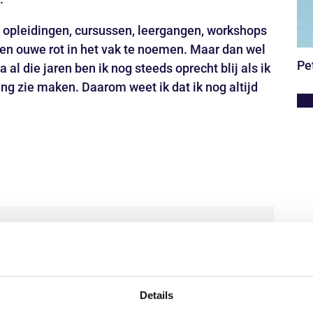
30 opleidingen, cursussen, leergangen, workshops
 een ouwe rot in het vak te noemen. Maar dan wel
Pe
a al die jaren ben ik nog steeds oprecht blij als ik
ng zie maken. Daarom weet ik dat ik nog altijd
ms niet betalen voor parkeren, gewoon
aan de regels te houden.
Details