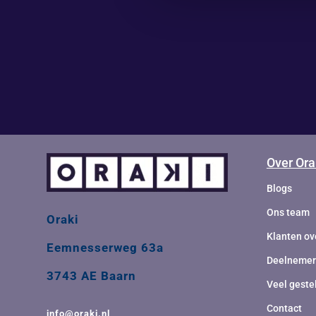
RESULTAA
Over Ora
Blogs
Ons team
Oraki
Klanten ov
Eemnesserweg 63a
Deelnemers
3743 AE Baarn
Veel geste
Contact
info@oraki.nl