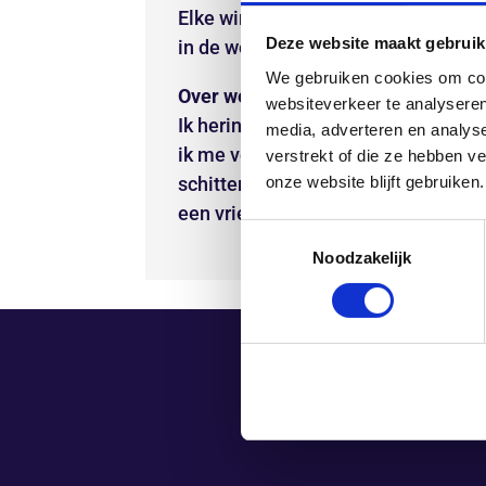
Elke winter naar het voorjaar. Na 
Deze website maakt gebruik
in de wereld.
We gebruiken cookies om cont
Over welke dagelijkse dingen kun j
websiteverkeer te analyseren
Ik herinner mezelf er regelmatig aa
media, adverteren en analys
ik me verwonderen en dankbaar. Voo
verstrekt of die ze hebben v
onze website blijft gebruiken.
schitterende kleurenspel van wolke
een vriendelijk gebaar in het verkee
Toestemmingsselectie
Noodzakelijk
PRAKTISC