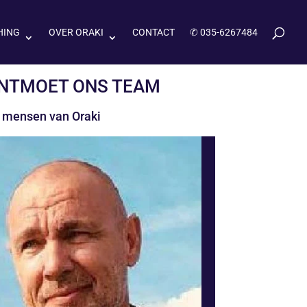
HING
OVER ORAKI
CONTACT
✆ 035-6267484
NTMOET ONS TEAM
 mensen van Oraki