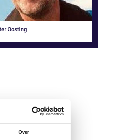
ter Oosting
Ik werk veel en hard. In
mijn vrije tijd doe ik
graag luie en leuke
dingen. Bijvoorbeeld
relaxen op onze boot
met mijn vrouw,
kinderen en/of
vrienden, achter m’n
flipperkast, uren
Over
‘verdwijnen’ in een